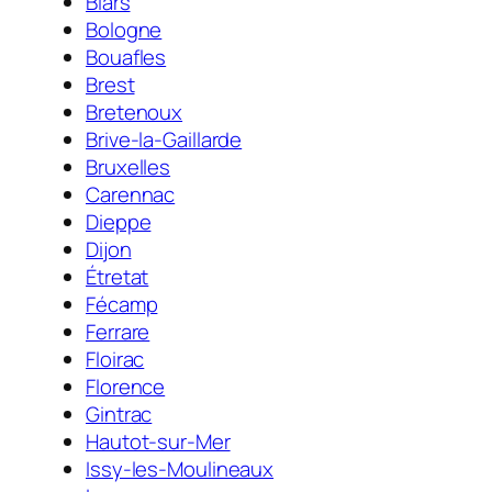
Biars
Bologne
Bouafles
Brest
Bretenoux
Brive-la-Gaillarde
Bruxelles
Carennac
Dieppe
Dijon
Étretat
Fécamp
Ferrare
Floirac
Florence
Gintrac
Hautot-sur-Mer
Issy-les-Moulineaux