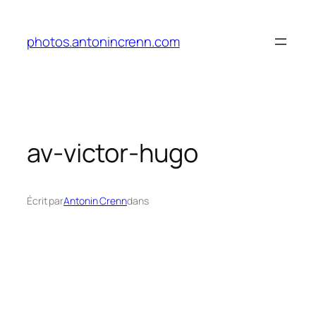
Aller
au
photos.antonincrenn.com
contenu
av-victor-hugo
Écrit par
Antonin Crenn
dans