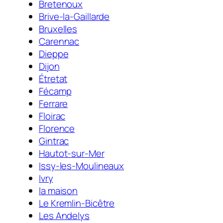
Bretenoux
Brive-la-Gaillarde
Bruxelles
Carennac
Dieppe
Dijon
Étretat
Fécamp
Ferrare
Floirac
Florence
Gintrac
Hautot-sur-Mer
Issy-les-Moulineaux
Ivry
la maison
Le Kremlin-Bicêtre
Les Andelys