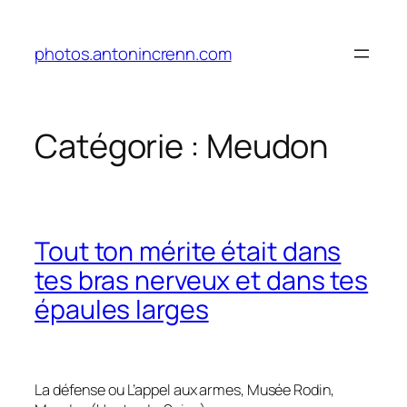
Aller
au
photos.antonincrenn.com
contenu
Catégorie :
Meudon
Tout ton mérite était dans
tes bras nerveux et dans tes
épaules larges
La défense
ou
L’appel aux armes
, Musée Rodin,