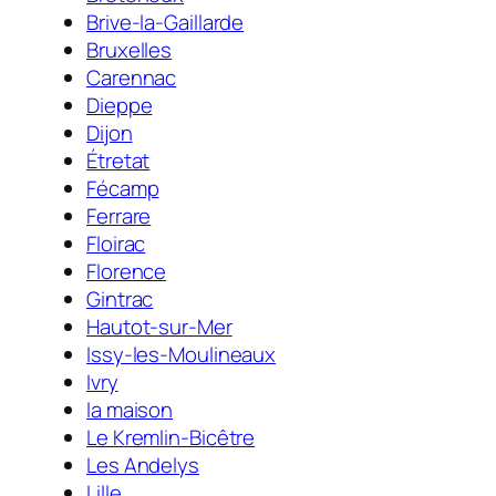
Brive-la-Gaillarde
Bruxelles
Carennac
Dieppe
Dijon
Étretat
Fécamp
Ferrare
Floirac
Florence
Gintrac
Hautot-sur-Mer
Issy-les-Moulineaux
Ivry
la maison
Le Kremlin-Bicêtre
Les Andelys
Lille