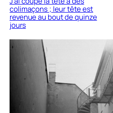
J’ai coupé la tête à des
colimaçons ; leur tête est
revenue au bout de quinze
jours