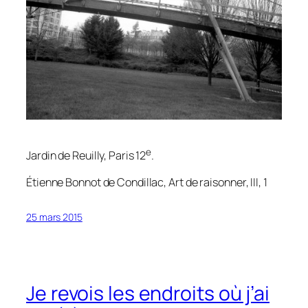
e
Jardin de Reuilly, Paris 12
.
Étienne Bonnot de Condillac,
Art de raisonner
, III, 1
25 mars 2015
Je revois les endroits où j’ai