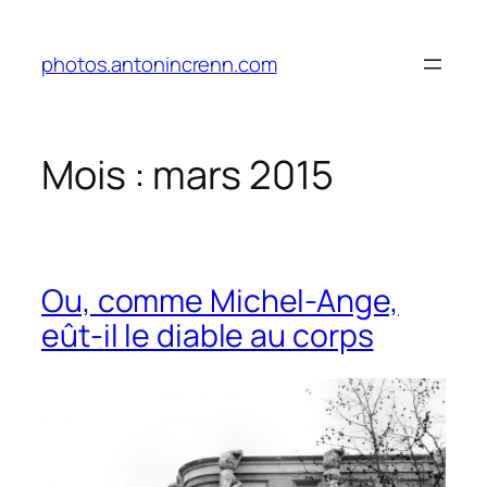
Aller
au
photos.antonincrenn.com
contenu
Mois :
mars 2015
Ou, comme Michel-Ange,
eût-il le diable au corps