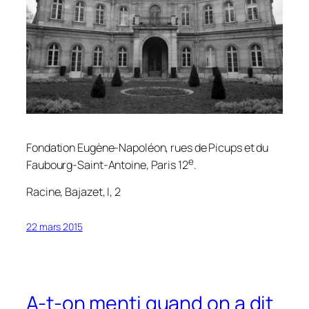
Fondation Eugène-Napoléon, rues de Picups et du
e
Faubourg-Saint-Antoine, Paris 12
.
Racine,
Bajazet
, I, 2
22 mars 2015
A-t-on menti quand on a dit