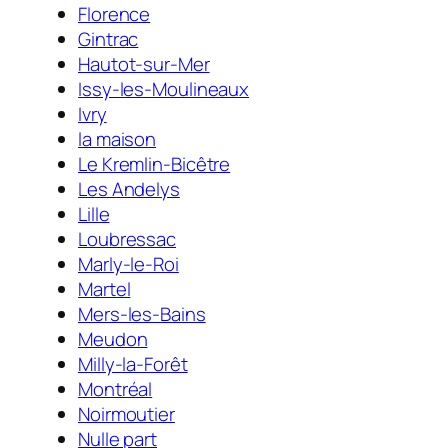
Florence
Gintrac
Hautot-sur-Mer
Issy-les-Moulineaux
Ivry
la maison
Le Kremlin-Bicêtre
Les Andelys
Lille
Loubressac
Marly-le-Roi
Martel
Mers-les-Bains
Meudon
Milly-la-Forêt
Montréal
Noirmoutier
Nulle part