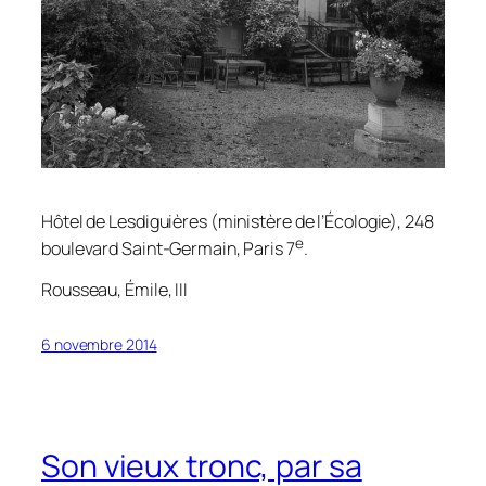
Hôtel de Lesdiguières (ministère de l’Écologie), 248
e
boulevard Saint-Germain, Paris 7
.
Rousseau,
Émile
, III
6 novembre 2014
Son vieux tronc, par sa