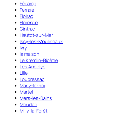
Fécamp
Ferrare
Floirac
Florence
Gintrac
Hautot-sur-Mer
Issy-les-Moulineaux
Ivry
la maison
Le Kremlin-Bicêtre
Les Andelys
Lille
Loubressac
Marly-le-Roi
Martel
Mers-les-Bains
Meudon
Milly-la-Forêt