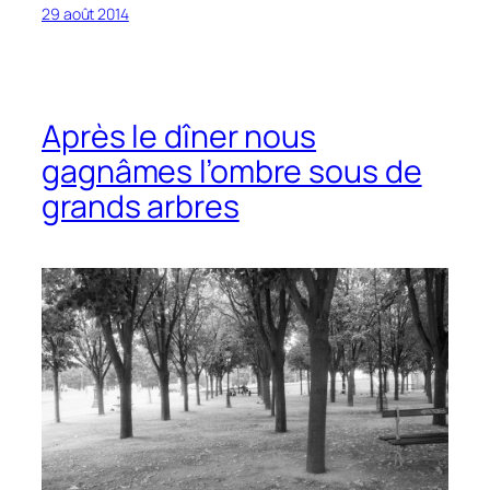
29 août 2014
Après le dîner nous
gagnâmes l’ombre sous de
grands arbres