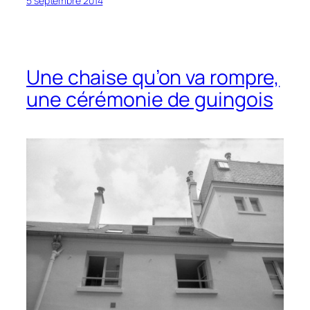
5 septembre 2014
Une chaise qu’on va rompre,
une cérémonie de guingois