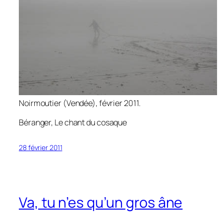
Noirmoutier (Vendée), février 2011.
Béranger,
Le chant du cosaque
28 février 2011
Va, tu n’es qu’un gros âne