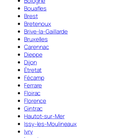
Bologne
Bouafles
Brest
Bretenoux
Brive-la-Gaillarde
Bruxelles
Carennac
Dieppe
Dijon
Étretat
Fécamp
Ferrare
Floirac
Florence
Gintrac
Hautot-sur-Mer
Issy-les-Moulineaux
Ivry