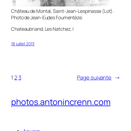
Château de Montal, Saint-Jean-Lespinasse (Lot).
Photo de Jean-Eudes Foumentèze.
Chateaubriand,
Les Natchez
, I
18 juillet 2013
1
2
3
Page suivante
→
photos.antonincrenn.com