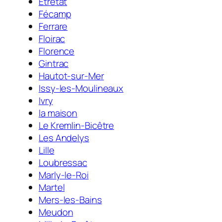
Étretat
Fécamp
Ferrare
Floirac
Florence
Gintrac
Hautot-sur-Mer
Issy-les-Moulineaux
Ivry
la maison
Le Kremlin-Bicêtre
Les Andelys
Lille
Loubressac
Marly-le-Roi
Martel
Mers-les-Bains
Meudon