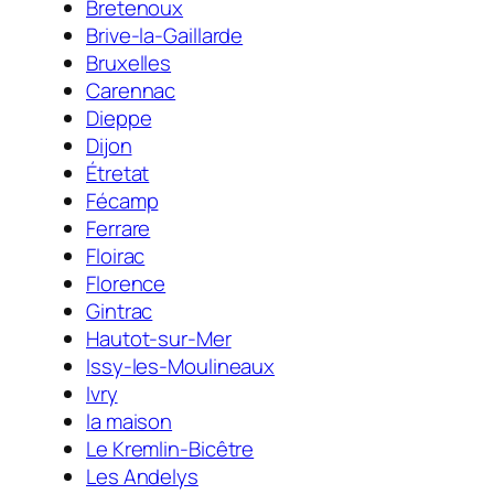
Bretenoux
Brive-la-Gaillarde
Bruxelles
Carennac
Dieppe
Dijon
Étretat
Fécamp
Ferrare
Floirac
Florence
Gintrac
Hautot-sur-Mer
Issy-les-Moulineaux
Ivry
la maison
Le Kremlin-Bicêtre
Les Andelys