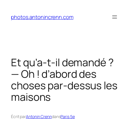
Aller
au
photos.antonincrenn.com
contenu
Et qu’a-t-il demandé ?
— Oh ! d’abord des
choses par-dessus les
maisons
Écrit par
Antonin Crenn
dans
Paris 5e