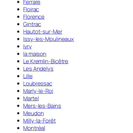
Ferrare
Floirac
Florence
Gintrac
Hautot-sur-Mer
Issy-les-Moulineaux
Ivry
la maison
Le Kremlin-Bicêtre
Les Andelys
Lille
Loubressac
Marly-le-Roi
Martel
Mers-les-Bains
Meudon
Milly-la-Forêt
Montréal