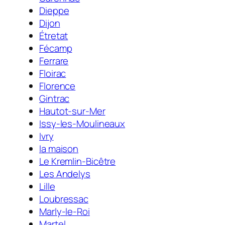
Dieppe
Dijon
Étretat
Fécamp
Ferrare
Floirac
Florence
Gintrac
Hautot-sur-Mer
Issy-les-Moulineaux
Ivry
la maison
Le Kremlin-Bicêtre
Les Andelys
Lille
Loubressac
Marly-le-Roi
Martel