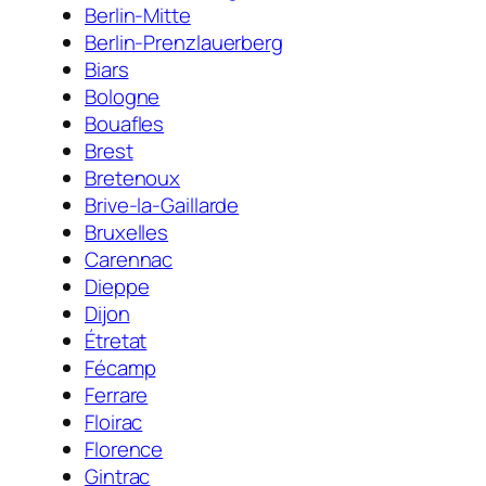
Berlin-Mitte
Berlin-Prenzlauerberg
Biars
Bologne
Bouafles
Brest
Bretenoux
Brive-la-Gaillarde
Bruxelles
Carennac
Dieppe
Dijon
Étretat
Fécamp
Ferrare
Floirac
Florence
Gintrac