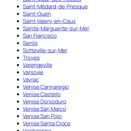
Saint-Médard-de-Presque
Saint-Ouen
Saint-Valery-en-Caux
Sainte-Marguerite-sur-Mer
San Francisco
Senlis
Sotteville-sur-Mer
Troyes
Varengeville
Varsovie
Vayrac
Venise Cannaregio
Venise Castello
Venise Dorsoduro
Venise San Marco
Venise San Polo
Venise Santa Croce
Verderonne