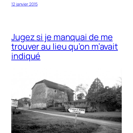
12 janvier 2015
Jugez si je manquai de me
trouver au lieu qu’on m’avait
indiqué