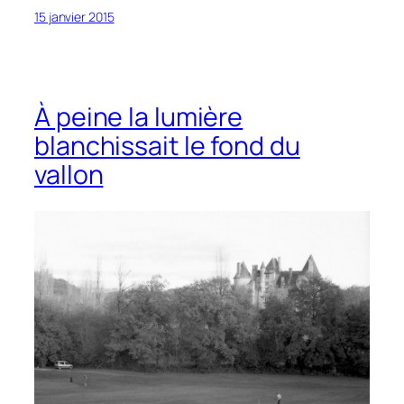
15 janvier 2015
À peine la lumière
blanchissait le fond du
vallon