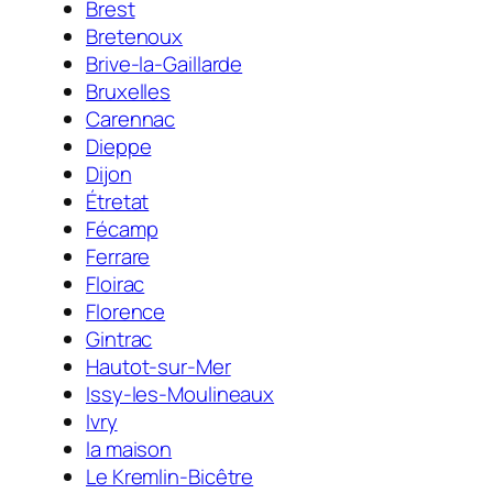
Brest
Bretenoux
Brive-la-Gaillarde
Bruxelles
Carennac
Dieppe
Dijon
Étretat
Fécamp
Ferrare
Floirac
Florence
Gintrac
Hautot-sur-Mer
Issy-les-Moulineaux
Ivry
la maison
Le Kremlin-Bicêtre