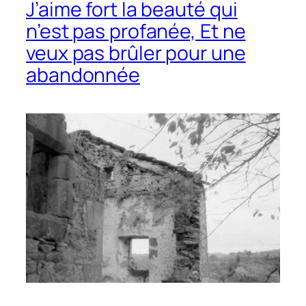
J’aime fort la beauté qui
n’est pas profanée, Et ne
veux pas brûler pour une
abandonnée