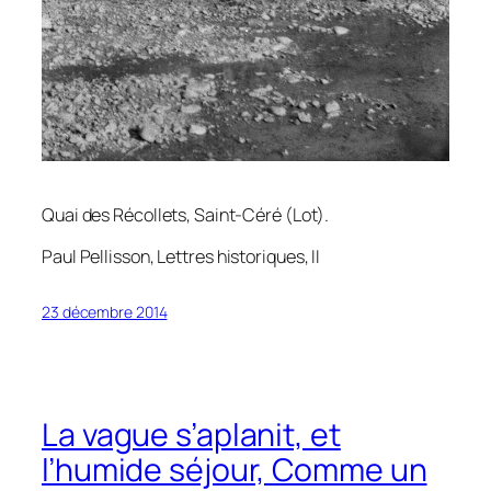
Quai des Récollets, Saint-Céré (Lot).
Paul Pellisson,
Lettres historiques
, II
23 décembre 2014
La vague s’aplanit, et
l’humide séjour, Comme un