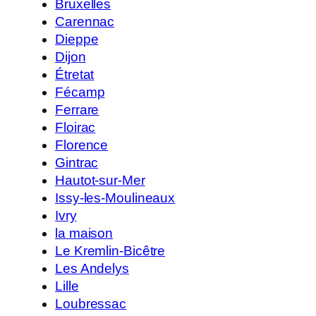
Bruxelles
Carennac
Dieppe
Dijon
Étretat
Fécamp
Ferrare
Floirac
Florence
Gintrac
Hautot-sur-Mer
Issy-les-Moulineaux
Ivry
la maison
Le Kremlin-Bicêtre
Les Andelys
Lille
Loubressac