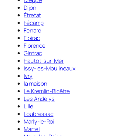
Dieppe
Dijon
Étretat
Fécamp
Ferrare
Floirac
Florence
Gintrac
Hautot-sur-Mer
Issy-les-Moulineaux
Ivry
la maison
Le Kremlin-Bicêtre
Les Andelys
Lille
Loubressac
Marly-le-Roi
Martel