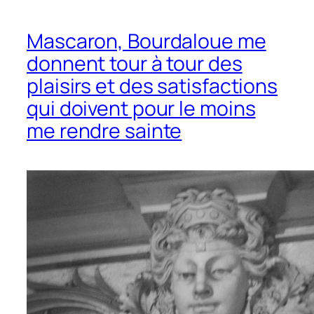
Mascaron, Bourdaloue me
donnent tour à tour des
plaisirs et des satisfactions
qui doivent pour le moins
me rendre sainte