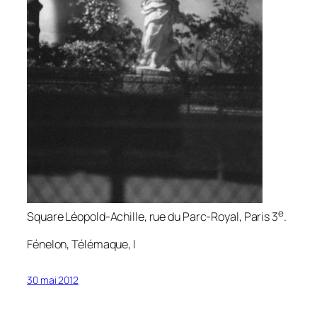
e
Square Léopold-Achille, rue du Parc-Royal, Paris 3
.
Fénelon,
Télémaque
, I
30 mai 2012