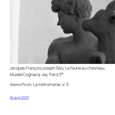
Jacques François Joseph Saly,
Le faune au chevreau
,
e
Musée Cognacq-Jay, Paris 3
.
Alexis Piron,
La métromanie
, V, 5
16 avril 2013