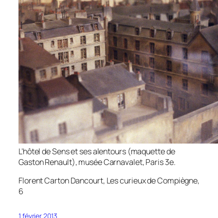
L’hôtel de Sens et ses alentours (maquette de
Gaston Renault), musée Carnavalet, Paris 3e.
Florent Carton Dancourt,
Les curieux de Compiègne
,
6
1 février 2013