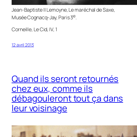
Jean-Baptiste II Lemoyne,
Le maréchal de Saxe
,
e
Musée Cognacq-Jay, Paris 3
.
Corneille,
Le Cid
, IV, 1
12 avril 2013
Quand ils seront retournés
chez eux, comme ils
débagouleront tout ça dans
leur voisinage