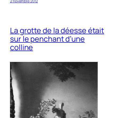
2 novembre 2012
La grotte de la déesse était
sur le penchant d’une
colline