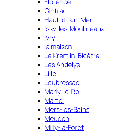
Florence
Gintrac
Hautot-sur-Mer
Issy-les-Moulineaux
Ivry
la maison
Le Kremlin-Bicêtre
Les Andelys
Lille
Loubressac
Marly-le-Roi
Martel
Mers-les-Bains
Meudon
Milly-la-Forêt