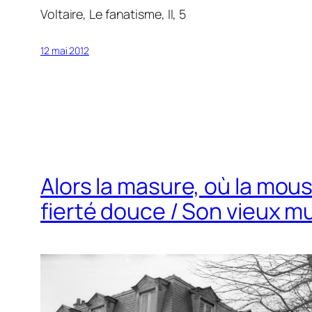
Voltaire,
Le fanatisme
, II, 5
12 mai 2012
Alors la masure, où la mou
fierté douce / Son vieux m