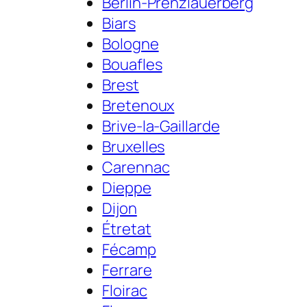
Berlin-Prenzlauerberg
Biars
Bologne
Bouafles
Brest
Bretenoux
Brive-la-Gaillarde
Bruxelles
Carennac
Dieppe
Dijon
Étretat
Fécamp
Ferrare
Floirac