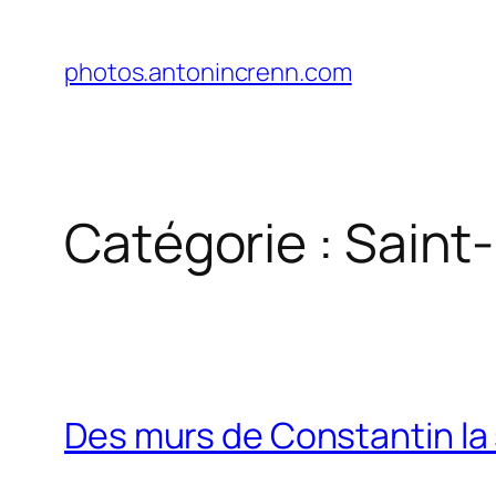
Aller
au
photos.antonincrenn.com
contenu
Catégorie :
Saint
Des murs de Constantin la