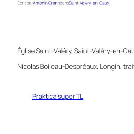
Écrit par
Antonin Crenn
dans
Saint-Valery-en-Caux
Église Saint-Valéry, Saint-Valéry-en-Ca
Nicolas Boileau-Despréaux,
Longin, tra
Praktica super TL