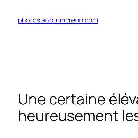
Aller
au
photos.antonincrenn.com
contenu
Une certaine éléva
heureusement le