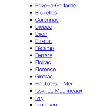
Brive-la-Gaillarde
Bruxelles
Carennac
Dieppe
Dijon
Étretat
Fécamp
Ferrare
Floirac
Florence
Gintrac
Hautot-sur-Mer
Issy-les-Moulineaux
Ivry
la maison