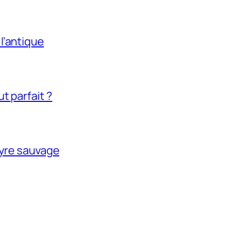
l’antique
t parfait ?
tyre sauvage