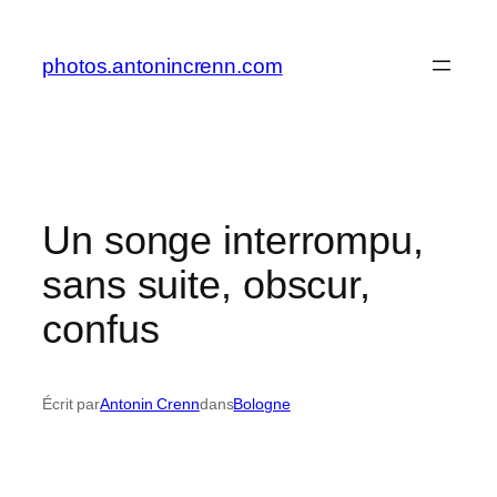
Aller
au
photos.antonincrenn.com
contenu
Un songe interrompu,
sans suite, obscur,
confus
Écrit par
Antonin Crenn
dans
Bologne