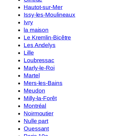
Hautot-sur-Mer
Issy-les-Moulineaux
Ivry
la maison
Le Kremlin-Bicêtre
Les Andelys
Lille
Loubressac
Marly-le-Roi
Martel
Mers-les-Bains
Meudon
Milly-la-Forêt
Montréal
Noirmoutier
Nulle part
Ouessant