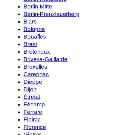
Berlin-Mitte
Berlin-Prenzlauerberg
Biars
Bologne
Bouafles
Brest
Bretenoux
Brive-la-Gaillarde
Bruxelles
Carennac
Dieppe
Dijon
Étretat
Fécamp
Ferrare
Floirac
Florence
Gintrac