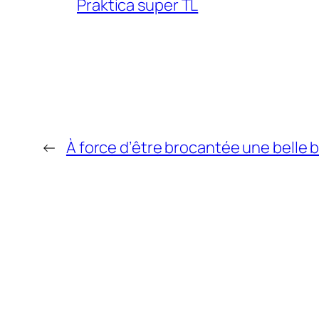
Praktica super TL
←
À force d’être brocantée une belle b