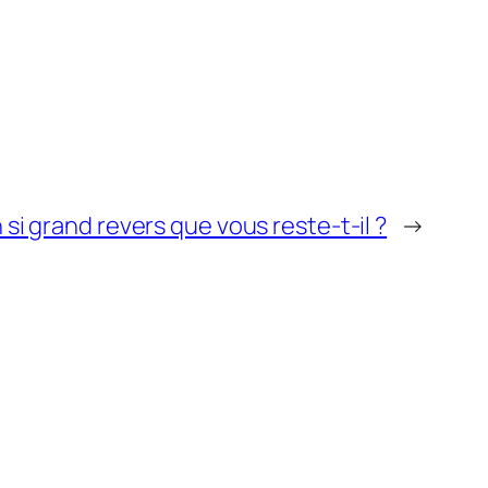
si grand revers que vous reste-t-il ?
→