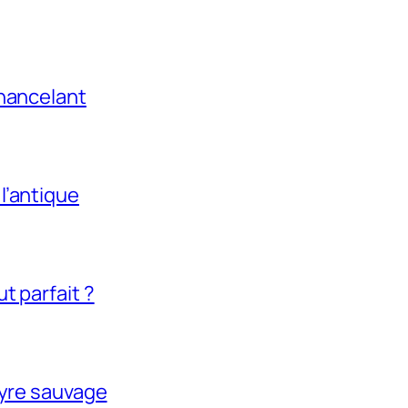
chancelant
l’antique
t parfait ?
tyre sauvage