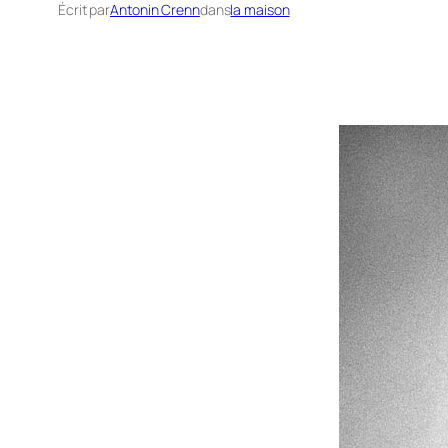
Écrit par
Antonin Crenn
dans
la maison