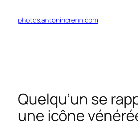
Aller
au
photos.antonincrenn.com
contenu
Quelqu’un se rapp
une icône vénérée