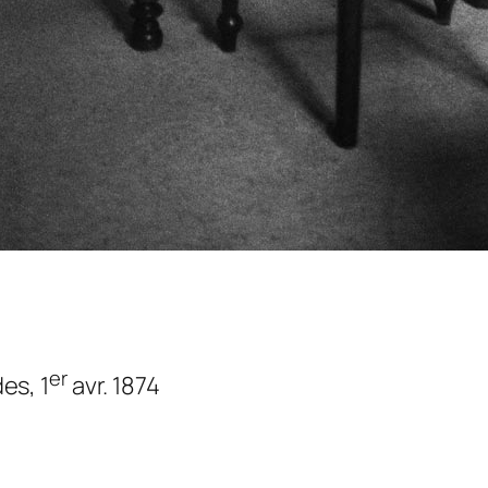
er
des
, 1
avr. 1874