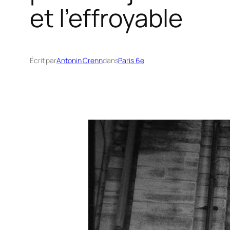
et l’effroyable
Écrit par
Antonin Crenn
dans
Paris 6e