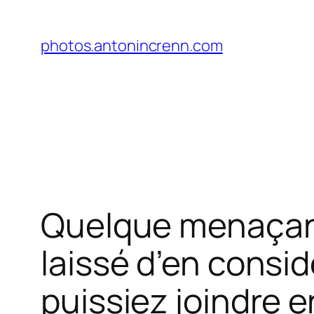
Aller
au
photos.antonincrenn.com
contenu
Quelque menaçante
laissé d’en consi
puissiez joindre e