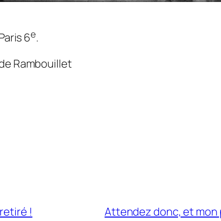
e
Paris 6
.
 de Rambouillet
etiré !
Attendez donc, et mon p