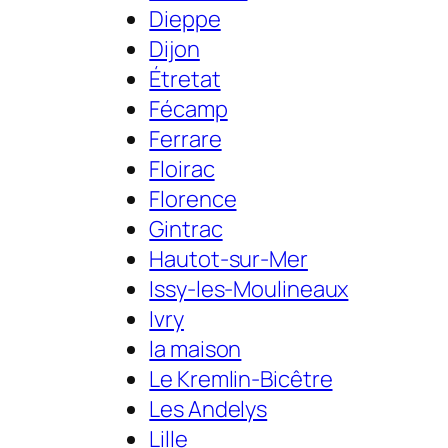
Dieppe
Dijon
Étretat
Fécamp
Ferrare
Floirac
Florence
Gintrac
Hautot-sur-Mer
Issy-les-Moulineaux
Ivry
la maison
Le Kremlin-Bicêtre
Les Andelys
Lille