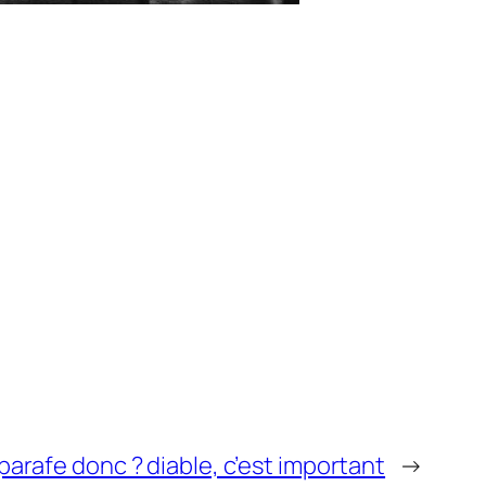
arafe donc ? diable, c’est important
→