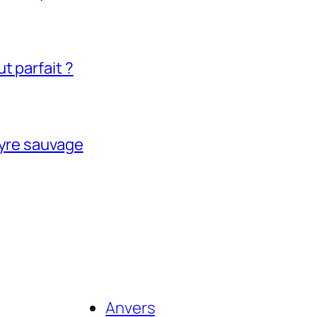
t parfait ?
tyre sauvage
Anvers