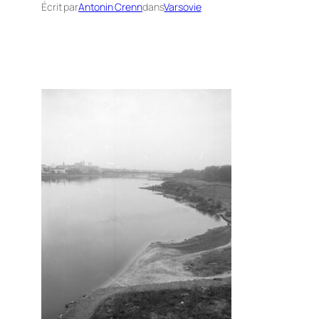
Écrit par
Antonin Crenn
dans
Varsovie