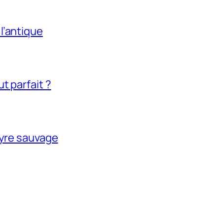
l’antique
t parfait ?
tyre sauvage