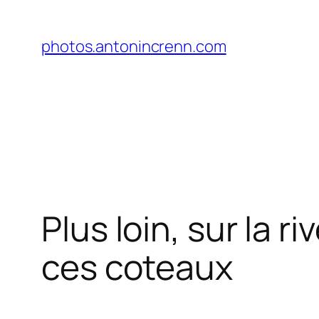
Aller
au
photos.antonincrenn.com
contenu
Plus loin, sur la r
ces coteaux