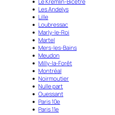
Le Kremlin-Bicêtre
Les Andelys
Lille
Loubressac
Marly-le-Roi
Martel
Mers-les-Bains
Meudon
Milly-la-Forêt
Montréal
Noirmoutier
Nulle part
Ouessant
Paris 10e
Paris 11e