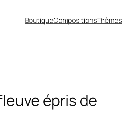
Boutique
Compositions
Thèmes
 fleuve épris de