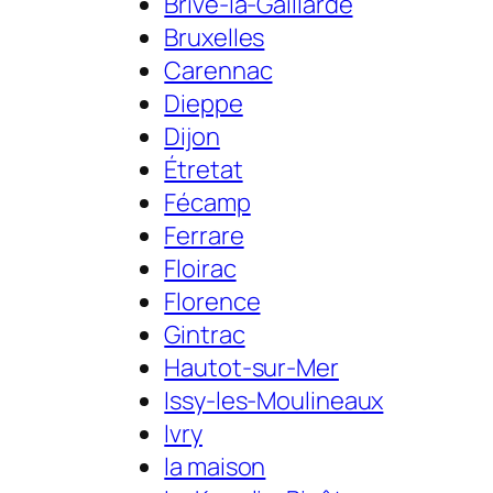
Brive-la-Gaillarde
Bruxelles
Carennac
Dieppe
Dijon
Étretat
Fécamp
Ferrare
Floirac
Florence
Gintrac
Hautot-sur-Mer
Issy-les-Moulineaux
Ivry
la maison