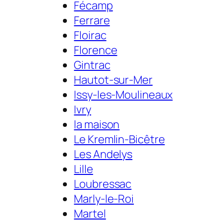
Fécamp
Ferrare
Floirac
Florence
Gintrac
Hautot-sur-Mer
Issy-les-Moulineaux
Ivry
la maison
Le Kremlin-Bicêtre
Les Andelys
Lille
Loubressac
Marly-le-Roi
Martel