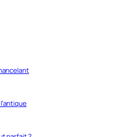
chancelant
l’antique
t parfait ?