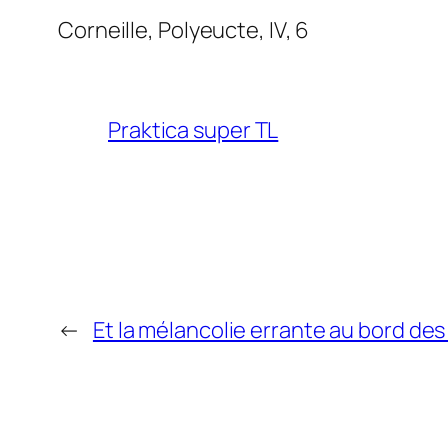
Corneille,
Polyeucte
, IV, 6
Praktica super TL
←
Et la mélancolie errante au bord de