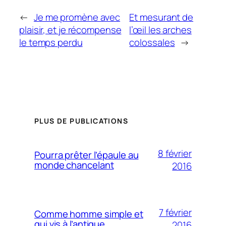
←
Je me promène avec
Et mesurant de
plaisir, et je récompense
l’œil les arches
le temps perdu
colossales
→
PLUS DE PUBLICATIONS
8 février
Pourra prêter l’épaule au
monde chancelant
2016
7 février
Comme homme simple et
qui vis à l’antique
2016