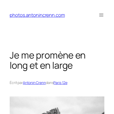
Aller
au
photos.antonincrenn.com
contenu
Je me promène en
long et en large
Écrit par
Antonin Crenn
dans
Paris 12e