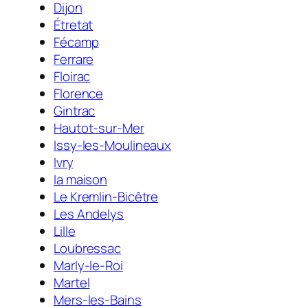
Dijon
Étretat
Fécamp
Ferrare
Floirac
Florence
Gintrac
Hautot-sur-Mer
Issy-les-Moulineaux
Ivry
la maison
Le Kremlin-Bicêtre
Les Andelys
Lille
Loubressac
Marly-le-Roi
Martel
Mers-les-Bains