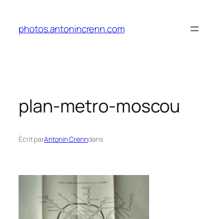
Aller
au
photos.antonincrenn.com
contenu
plan-metro-moscou
Écrit par
Antonin Crenn
dans