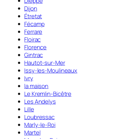
Dieppe
Dijon
Étretat
Fécamp
Ferrare
Floirac
Florence
Gintrac
Hautot-sur-Mer
Issy-les-Moulineaux
Ivry
la maison
Le Kremlin-Bicêtre
Les Andelys
Lille
Loubressac
Marly-le-Roi
Martel