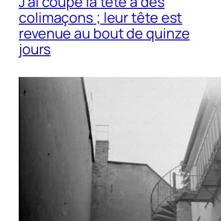
J’ai coupé la tête à des
colimaçons ; leur tête est
revenue au bout de quinze
jours