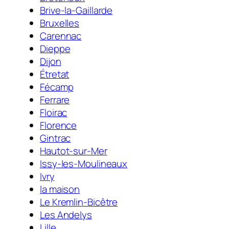
Brive-la-Gaillarde
Bruxelles
Carennac
Dieppe
Dijon
Étretat
Fécamp
Ferrare
Floirac
Florence
Gintrac
Hautot-sur-Mer
Issy-les-Moulineaux
Ivry
la maison
Le Kremlin-Bicêtre
Les Andelys
Lille