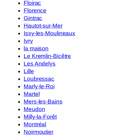
Floirac
Florence
Gintrac
Hautot-sur-Mer
Issy-les-Moulineaux
Ivry
la maison
Le Kremlin-Bicêtre
Les Andelys
Lille
Loubressac
Marly-le-Roi
Martel
Mers-les-Bains
Meudon
Milly-la-Forêt
Montréal
Noirmoutier