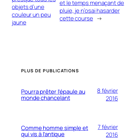
et le temps menaçant de
objets d’une
pluie, je n’osai hasarder
couleur un peu
cette course
→
jaune
PLUS DE PUBLICATIONS
8 février
Pourra prêter l’épaule au
monde chancelant
2016
7 février
Comme homme simple et
qui vis à l’antique
2016