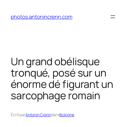
Aller
au
photos.antonincrenn.com
contenu
Un grand obélisque
tronqué, posé sur un
énorme dé figurant un
sarcophage romain
Écrit par
Antonin Crenn
dans
Bologne