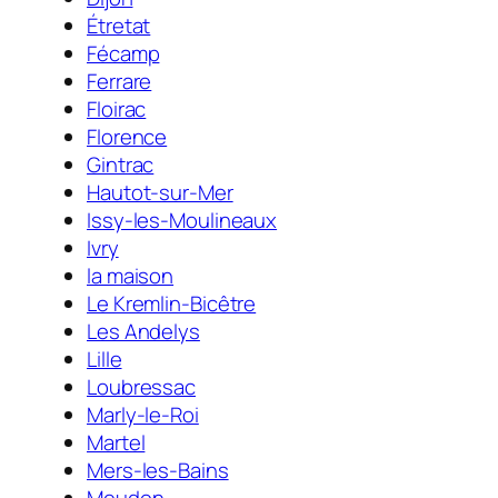
Étretat
Fécamp
Ferrare
Floirac
Florence
Gintrac
Hautot-sur-Mer
Issy-les-Moulineaux
Ivry
la maison
Le Kremlin-Bicêtre
Les Andelys
Lille
Loubressac
Marly-le-Roi
Martel
Mers-les-Bains