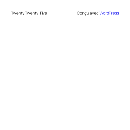
Twenty Twenty-Five
Conçu avec
WordPress