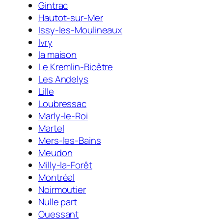
Gintrac
Hautot-sur-Mer
Issy-les-Moulineaux
Ivry
la maison
Le Kremlin-Bicêtre
Les Andelys
Lille
Loubressac
Marly-le-Roi
Martel
Mers-les-Bains
Meudon
Milly-la-Forêt
Montréal
Noirmoutier
Nulle part
Ouessant