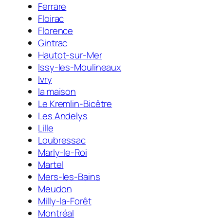
Ferrare
Floirac
Florence
Gintrac
Hautot-sur-Mer
Issy-les-Moulineaux
Ivry
la maison
Le Kremlin-Bicêtre
Les Andelys
Lille
Loubressac
Marly-le-Roi
Martel
Mers-les-Bains
Meudon
Milly-la-Forêt
Montréal