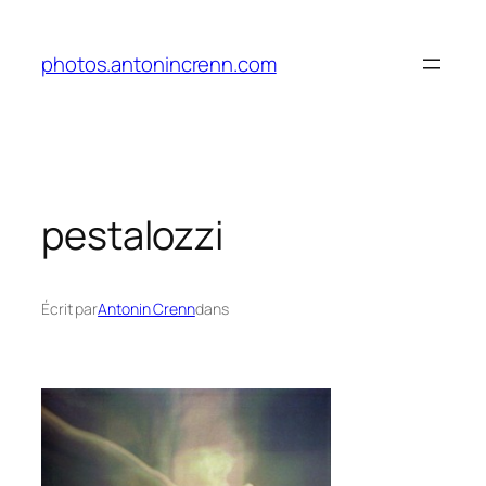
Aller
au
photos.antonincrenn.com
contenu
pestalozzi
Écrit par
Antonin Crenn
dans