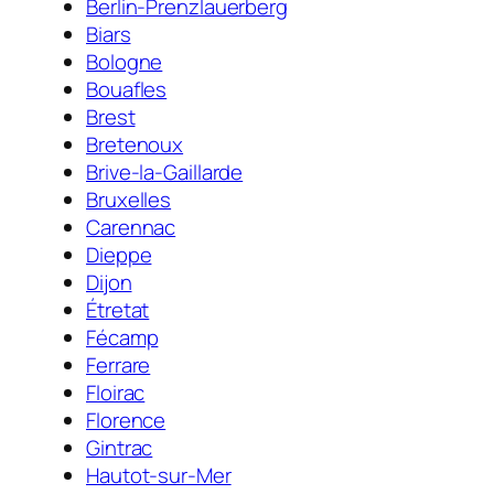
Berlin-Prenzlauerberg
Biars
Bologne
Bouafles
Brest
Bretenoux
Brive-la-Gaillarde
Bruxelles
Carennac
Dieppe
Dijon
Étretat
Fécamp
Ferrare
Floirac
Florence
Gintrac
Hautot-sur-Mer