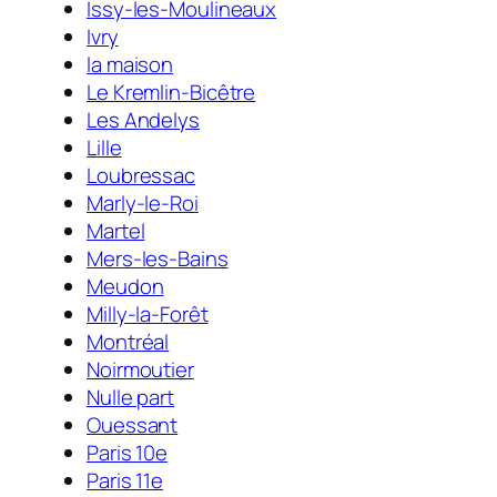
Issy-les-Moulineaux
Ivry
la maison
Le Kremlin-Bicêtre
Les Andelys
Lille
Loubressac
Marly-le-Roi
Martel
Mers-les-Bains
Meudon
Milly-la-Forêt
Montréal
Noirmoutier
Nulle part
Ouessant
Paris 10e
Paris 11e