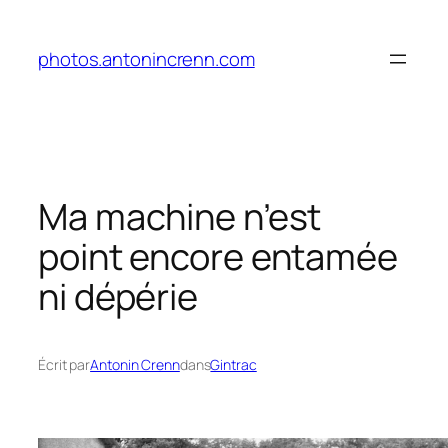
Aller
au
photos.antonincrenn.com
contenu
Ma machine n’est
point encore entamée
ni dépérie
Écrit par
Antonin Crenn
dans
Gintrac