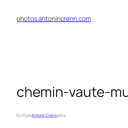
Aller
au
photos.antonincrenn.com
contenu
chemin-vaute-mu
Écrit par
Antonin Crenn
dans