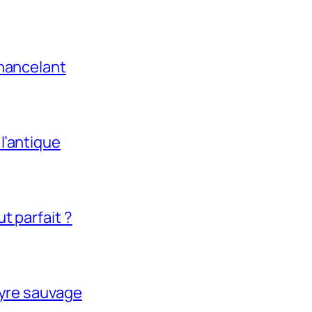
chancelant
l’antique
t parfait ?
tyre sauvage