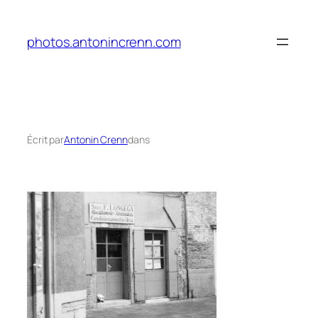
Aller
au
photos.antonincrenn.com
contenu
Écrit par
Antonin Crenn
dans