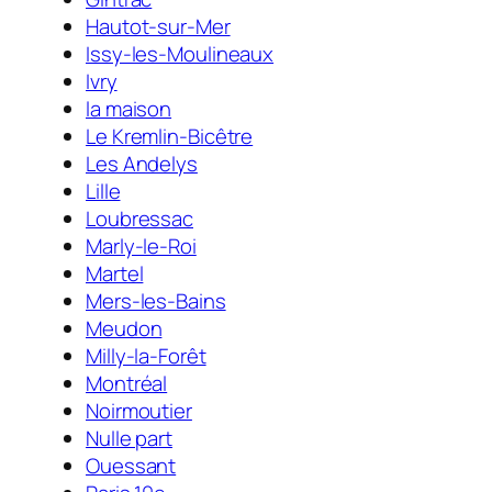
Hautot-sur-Mer
Issy-les-Moulineaux
Ivry
la maison
Le Kremlin-Bicêtre
Les Andelys
Lille
Loubressac
Marly-le-Roi
Martel
Mers-les-Bains
Meudon
Milly-la-Forêt
Montréal
Noirmoutier
Nulle part
Ouessant