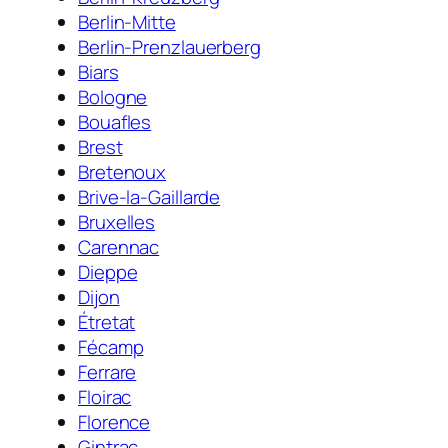
Berlin-Mitte
Berlin-Prenzlauerberg
Biars
Bologne
Bouafles
Brest
Bretenoux
Brive-la-Gaillarde
Bruxelles
Carennac
Dieppe
Dijon
Étretat
Fécamp
Ferrare
Floirac
Florence
Gintrac