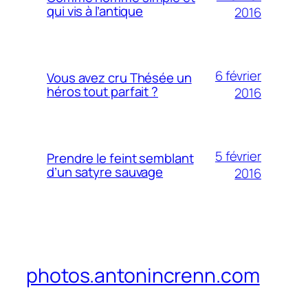
qui vis à l’antique
2016
6 février
Vous avez cru Thésée un
héros tout parfait ?
2016
5 février
Prendre le feint semblant
d’un satyre sauvage
2016
photos.antonincrenn.com