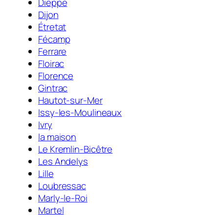
Dieppe
Dijon
Étretat
Fécamp
Ferrare
Floirac
Florence
Gintrac
Hautot-sur-Mer
Issy-les-Moulineaux
Ivry
la maison
Le Kremlin-Bicêtre
Les Andelys
Lille
Loubressac
Marly-le-Roi
Martel