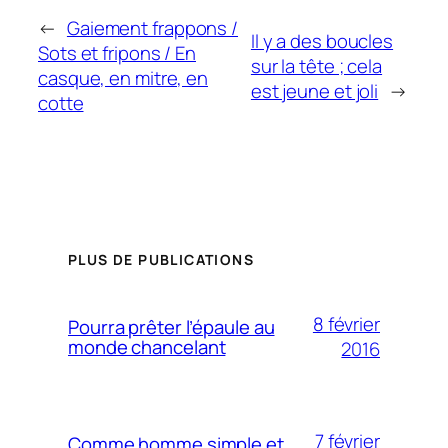
←
Gaiement frappons /
Il y a des boucles
Sots et fripons / En
sur la tête ; cela
casque, en mitre, en
est jeune et joli
→
cotte
PLUS DE PUBLICATIONS
8 février
Pourra prêter l’épaule au
monde chancelant
2016
7 février
Comme homme simple et