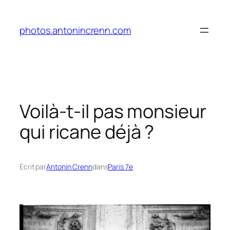
Aller
au
photos.antonincrenn.com
contenu
Voilà-t-il pas monsieur
qui ricane déjà ?
Écrit par
Antonin Crenn
dans
Paris 7e