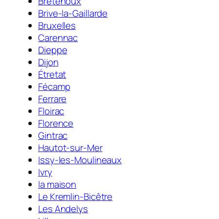
Bretenoux
Brive-la-Gaillarde
Bruxelles
Carennac
Dieppe
Dijon
Étretat
Fécamp
Ferrare
Floirac
Florence
Gintrac
Hautot-sur-Mer
Issy-les-Moulineaux
Ivry
la maison
Le Kremlin-Bicêtre
Les Andelys