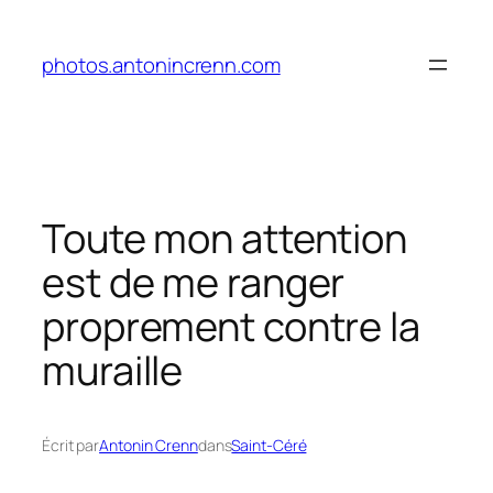
Aller
au
photos.antonincrenn.com
contenu
Toute mon attention
est de me ranger
proprement contre la
muraille
Écrit par
Antonin Crenn
dans
Saint-Céré