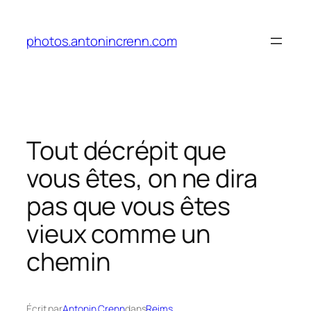
Aller
au
photos.antonincrenn.com
contenu
Tout décrépit que
vous êtes, on ne dira
pas que vous êtes
vieux comme un
chemin
Écrit par
Antonin Crenn
dans
Reims