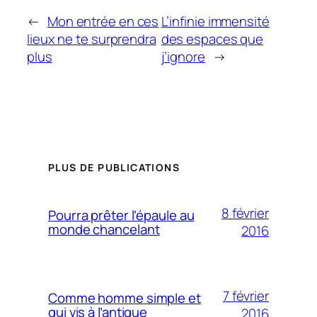
←
Mon entrée en ces
L’infinie immensité
lieux ne te surprendra
des espaces que
plus
j’ignore
→
PLUS DE PUBLICATIONS
8 février
Pourra prêter l’épaule au
monde chancelant
2016
7 février
Comme homme simple et
qui vis à l’antique
2016