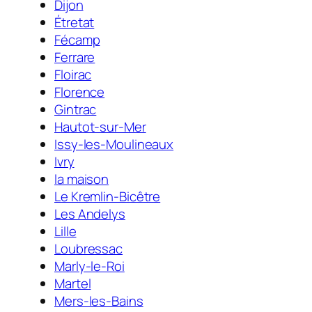
Dijon
Étretat
Fécamp
Ferrare
Floirac
Florence
Gintrac
Hautot-sur-Mer
Issy-les-Moulineaux
Ivry
la maison
Le Kremlin-Bicêtre
Les Andelys
Lille
Loubressac
Marly-le-Roi
Martel
Mers-les-Bains