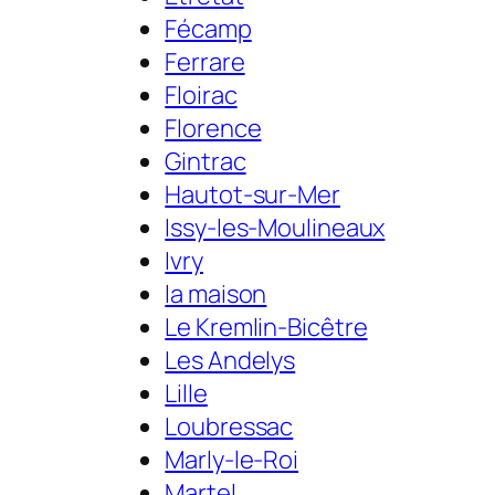
Fécamp
Ferrare
Floirac
Florence
Gintrac
Hautot-sur-Mer
Issy-les-Moulineaux
Ivry
la maison
Le Kremlin-Bicêtre
Les Andelys
Lille
Loubressac
Marly-le-Roi
Martel