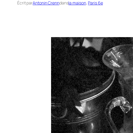
Écrit par
Antonin Crenn
dans
la maison
, 
Paris 6e