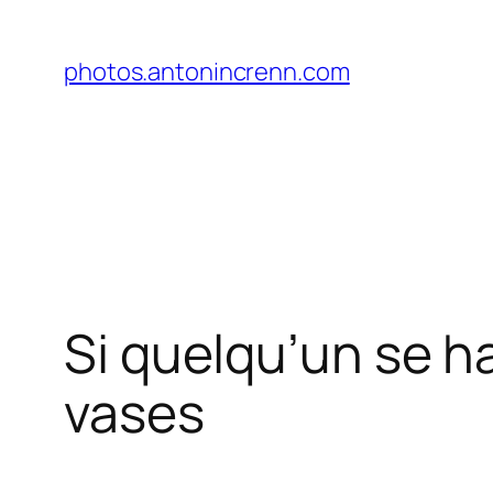
Aller
au
photos.antonincrenn.com
contenu
Si quelqu’un se h
vases