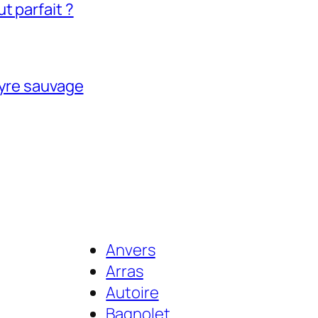
t parfait ?
tyre sauvage
Anvers
Arras
Autoire
Bagnolet