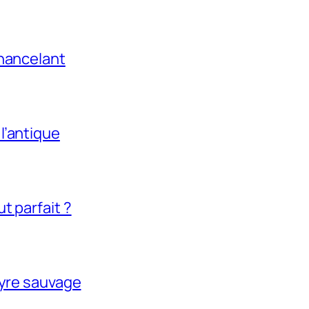
chancelant
l’antique
t parfait ?
tyre sauvage