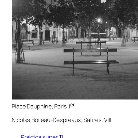
er
Place Dauphine, Paris 1
.
Nicolas Boileau-Despréaux,
Satires
, VIII
Praktica super TL