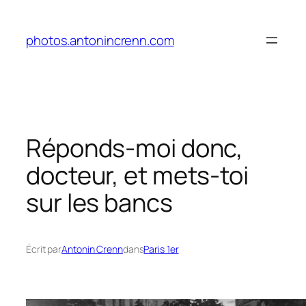
Aller
au
photos.antonincrenn.com
contenu
Réponds-moi donc,
docteur, et mets-toi
sur les bancs
Écrit par
Antonin Crenn
dans
Paris 1er