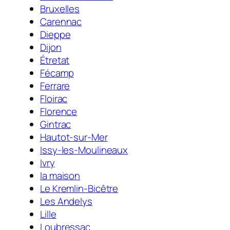
Bruxelles
Carennac
Dieppe
Dijon
Étretat
Fécamp
Ferrare
Floirac
Florence
Gintrac
Hautot-sur-Mer
Issy-les-Moulineaux
Ivry
la maison
Le Kremlin-Bicêtre
Les Andelys
Lille
Loubressac