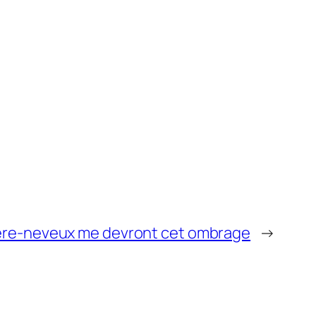
ère-neveux me devront cet ombrage
→