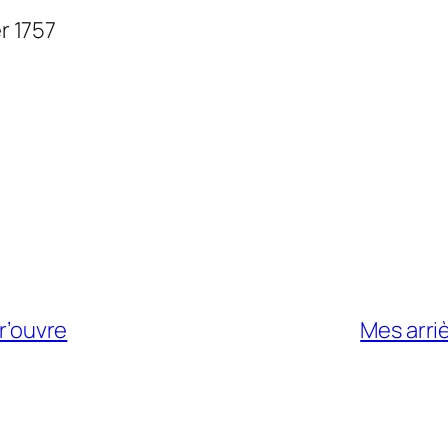
er 1757
tr’ouvre
Mes arri