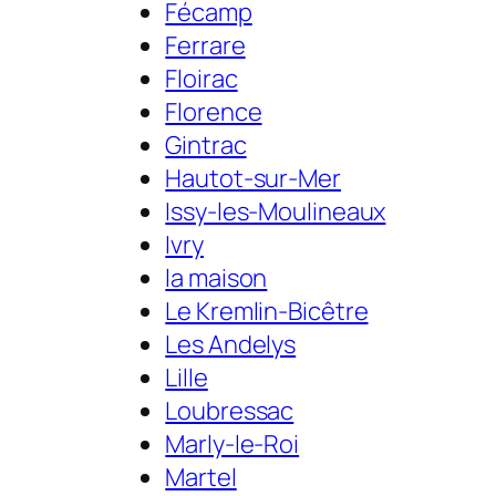
Fécamp
Ferrare
Floirac
Florence
Gintrac
Hautot-sur-Mer
Issy-les-Moulineaux
Ivry
la maison
Le Kremlin-Bicêtre
Les Andelys
Lille
Loubressac
Marly-le-Roi
Martel