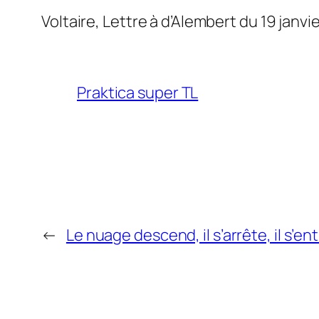
Voltaire, Lettre à d’Alembert du 19 janvi
Praktica super TL
←
Le nuage descend, il s’arrête, il s’en