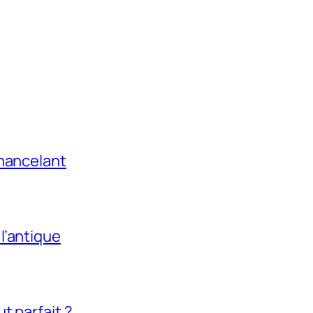
chancelant
l’antique
t parfait ?