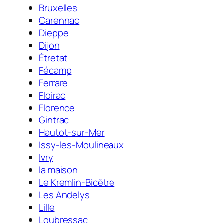
Bruxelles
Carennac
Dieppe
Dijon
Étretat
Fécamp
Ferrare
Floirac
Florence
Gintrac
Hautot-sur-Mer
Issy-les-Moulineaux
Ivry
la maison
Le Kremlin-Bicêtre
Les Andelys
Lille
Loubressac