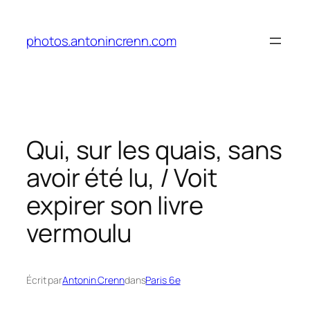
Aller
au
photos.antonincrenn.com
contenu
Qui, sur les quais, sans
avoir été lu, / Voit
expirer son livre
vermoulu
Écrit par
Antonin Crenn
dans
Paris 6e