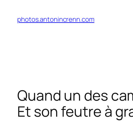
Aller
au
photos.antonincrenn.com
contenu
Quand un des cam
Et son feutre à g