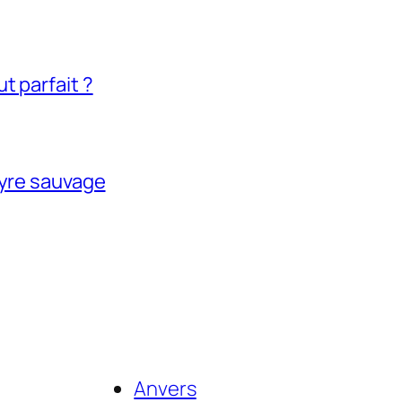
t parfait ?
tyre sauvage
Anvers