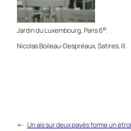
e
Jardin du Luxembourg, Paris 6
.
Nicolas Boileau-Despréaux,
Satires
, III
←
Un ais sur deux pavés forme un étro