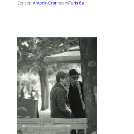
Écrit par
Antonin Crenn
dans
Paris 6e