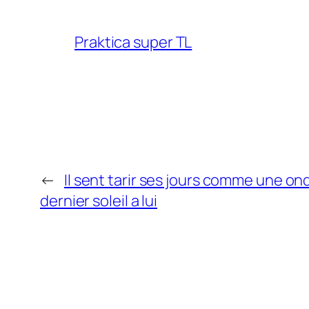
Praktica super TL
←
Il sent tarir ses jours comme une on
dernier soleil a lui