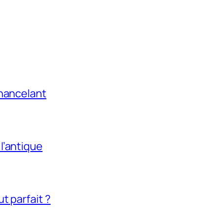
chancelant
l’antique
t parfait ?