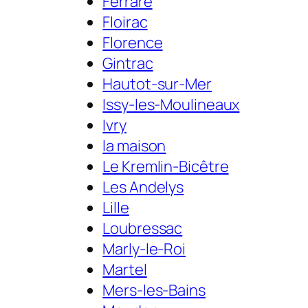
Ferrare
Floirac
Florence
Gintrac
Hautot-sur-Mer
Issy-les-Moulineaux
Ivry
la maison
Le Kremlin-Bicêtre
Les Andelys
Lille
Loubressac
Marly-le-Roi
Martel
Mers-les-Bains