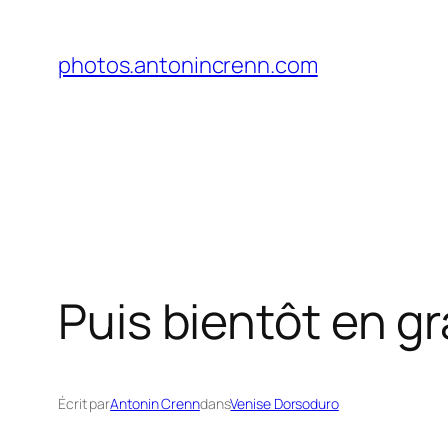
Aller
au
photos.antonincrenn.com
contenu
Puis bientôt en g
Écrit par
Antonin Crenn
dans
Venise Dorsoduro