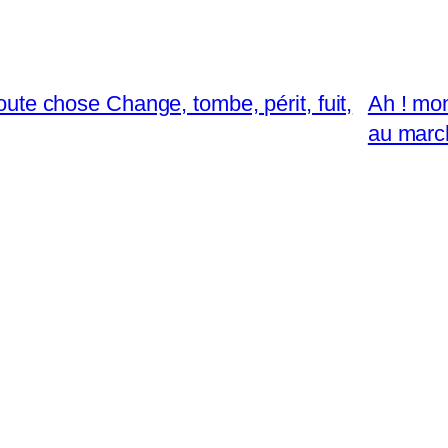
toute chose Change, tombe, périt, fuit,
Ah ! mon
au marc