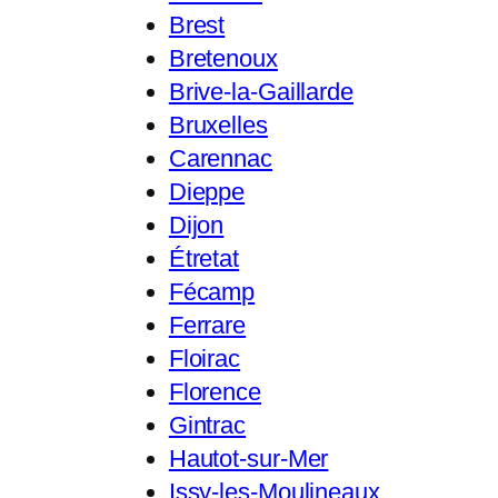
Brest
Bretenoux
Brive-la-Gaillarde
Bruxelles
Carennac
Dieppe
Dijon
Étretat
Fécamp
Ferrare
Floirac
Florence
Gintrac
Hautot-sur-Mer
Issy-les-Moulineaux