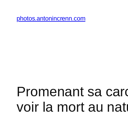
Aller
au
photos.antonincrenn.com
contenu
Promenant sa carc
voir la mort au nat