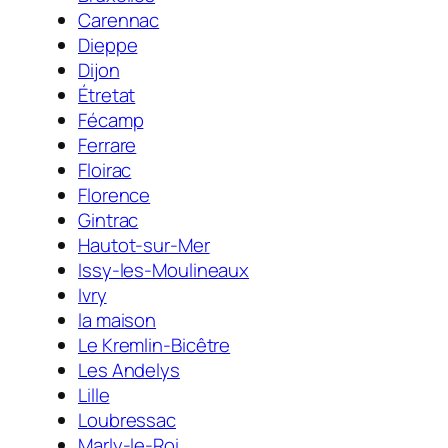
Carennac
Dieppe
Dijon
Étretat
Fécamp
Ferrare
Floirac
Florence
Gintrac
Hautot-sur-Mer
Issy-les-Moulineaux
Ivry
la maison
Le Kremlin-Bicêtre
Les Andelys
Lille
Loubressac
Marly-le-Roi