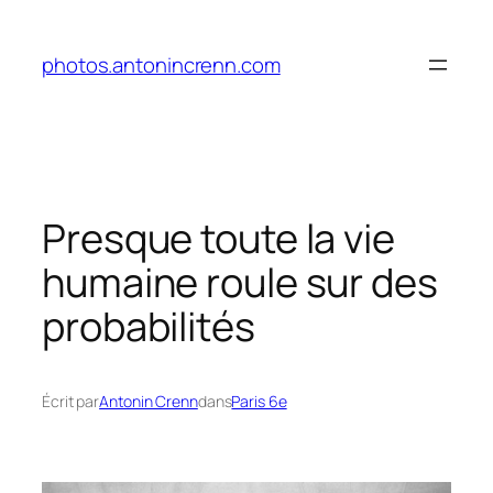
Aller
au
photos.antonincrenn.com
contenu
Presque toute la vie
humaine roule sur des
probabilités
Écrit par
Antonin Crenn
dans
Paris 6e