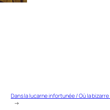
Dans la lucarne infortunée / Où la bizarre
→