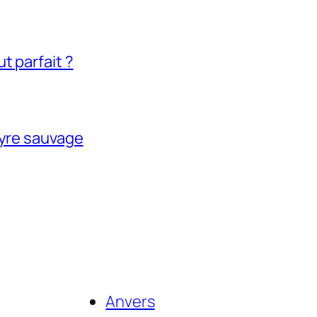
t parfait ?
tyre sauvage
Anvers