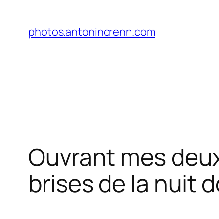
Aller
au
photos.antonincrenn.com
contenu
Ouvrant mes deux v
brises de la nuit 