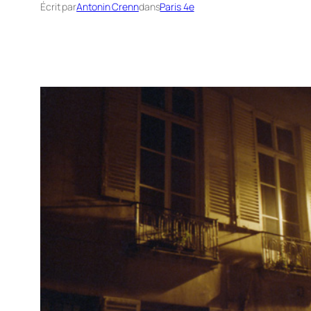
Écrit par
Antonin Crenn
dans
Paris 4e