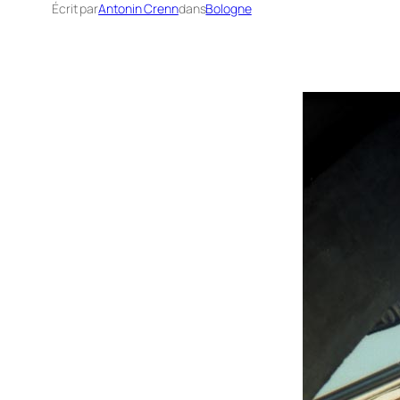
Écrit par
Antonin Crenn
dans
Bologne