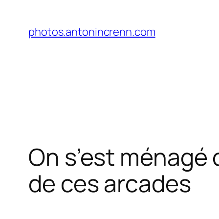
Aller
au
photos.antonincrenn.com
contenu
On s’est ménagé d
de ces arcades