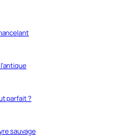
chancelant
l’antique
t parfait ?
tyre sauvage