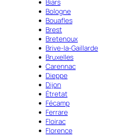
Biars
Bologne
Bouafles
Brest
Bretenoux
Brive-la-Gaillarde
Bruxelles
Carennac
Dieppe
Dijon
Étretat
Fécamp
Ferrare
Floirac
Florence