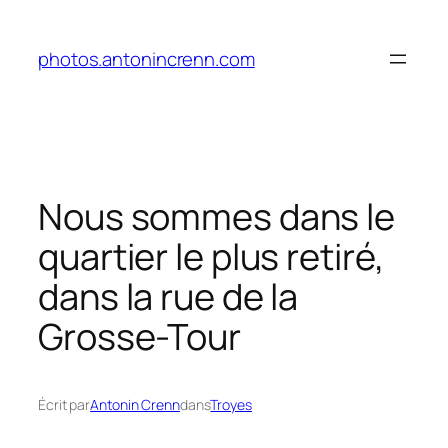
Aller
au
photos.antonincrenn.com
contenu
Nous sommes dans le
quartier le plus retiré,
dans la rue de la
Grosse-Tour
Écrit par
Antonin Crenn
dans
Troyes