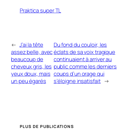
Praktica super TL
←
J’ai la tête
Du fond du couloir, les
assez belle, avec
éclats de sa voix tragique
beaucoup de
continuaient à arriver au
cheveux gris, les
public comme les derniers
yeux doux, mais
coups d’un orage qui
un peu égarés
s’éloigne insatisfait
→
PLUS DE PUBLICATIONS