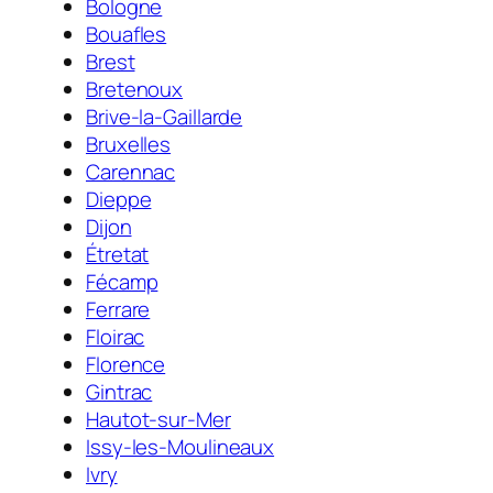
Bologne
Bouafles
Brest
Bretenoux
Brive-la-Gaillarde
Bruxelles
Carennac
Dieppe
Dijon
Étretat
Fécamp
Ferrare
Floirac
Florence
Gintrac
Hautot-sur-Mer
Issy-les-Moulineaux
Ivry