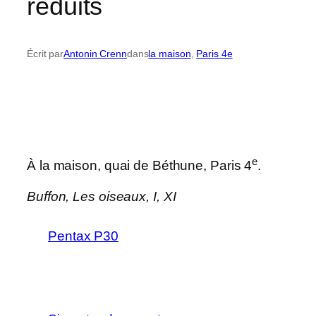
réduits
Écrit par
Antonin Crenn
dans
la maison
, 
Paris 4e
e
À la maison, quai de Béthune, Paris 4
.
Buffon,
Les oiseaux
, I, XI
Pentax P30