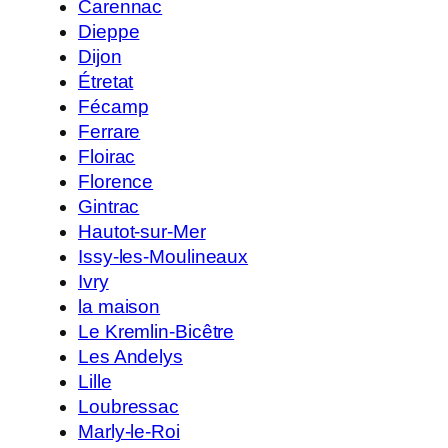
Carennac
Dieppe
Dijon
Étretat
Fécamp
Ferrare
Floirac
Florence
Gintrac
Hautot-sur-Mer
Issy-les-Moulineaux
Ivry
la maison
Le Kremlin-Bicêtre
Les Andelys
Lille
Loubressac
Marly-le-Roi