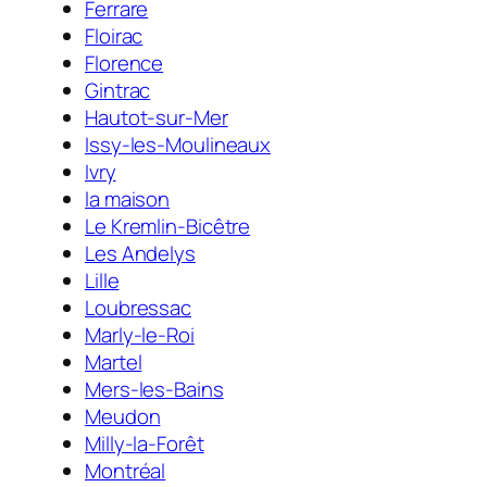
Ferrare
Floirac
Florence
Gintrac
Hautot-sur-Mer
Issy-les-Moulineaux
Ivry
la maison
Le Kremlin-Bicêtre
Les Andelys
Lille
Loubressac
Marly-le-Roi
Martel
Mers-les-Bains
Meudon
Milly-la-Forêt
Montréal