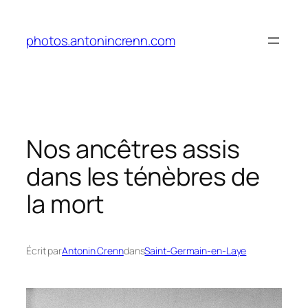
Aller
au
photos.antonincrenn.com
contenu
Nos ancêtres assis
dans les ténèbres de
la mort
Écrit par
Antonin Crenn
dans
Saint-Germain-en-Laye