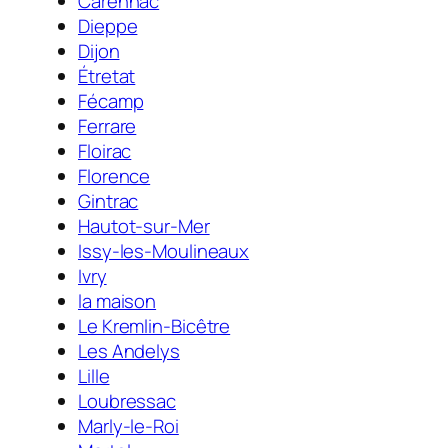
Carennac
Dieppe
Dijon
Étretat
Fécamp
Ferrare
Floirac
Florence
Gintrac
Hautot-sur-Mer
Issy-les-Moulineaux
Ivry
la maison
Le Kremlin-Bicêtre
Les Andelys
Lille
Loubressac
Marly-le-Roi