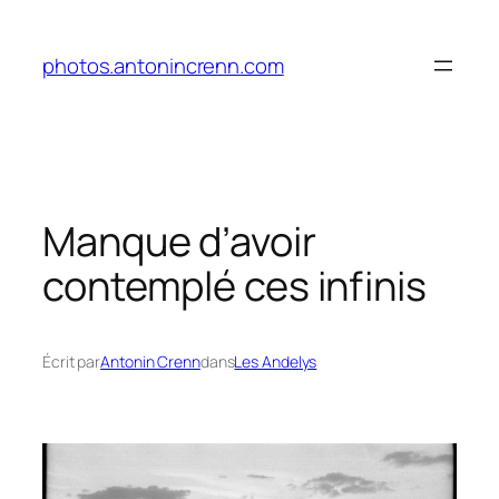
Aller
au
photos.antonincrenn.com
contenu
Manque d’avoir
contemplé ces infinis
Écrit par
Antonin Crenn
dans
Les Andelys