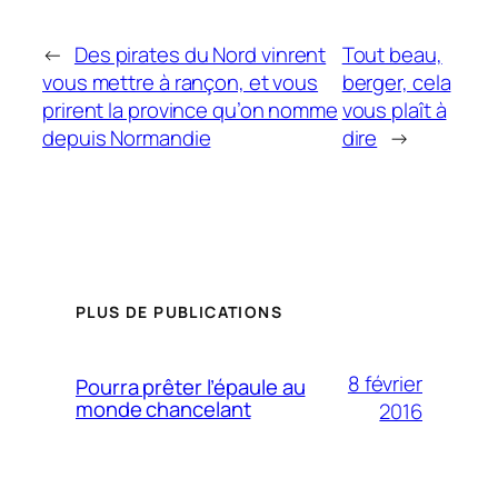
←
Des pirates du Nord vinrent
Tout beau,
vous mettre à rançon, et vous
berger, cela
prirent la province qu’on nomme
vous plaît à
depuis Normandie
dire
→
PLUS DE PUBLICATIONS
8 février
Pourra prêter l’épaule au
monde chancelant
2016