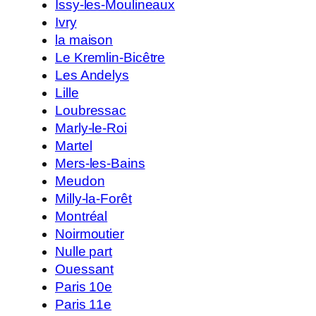
Issy-les-Moulineaux
Ivry
la maison
Le Kremlin-Bicêtre
Les Andelys
Lille
Loubressac
Marly-le-Roi
Martel
Mers-les-Bains
Meudon
Milly-la-Forêt
Montréal
Noirmoutier
Nulle part
Ouessant
Paris 10e
Paris 11e