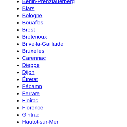
Berlin-Prenzlauerberg
Biars
Bologne
Bouafles
Brest
Bretenoux
Brive-la-Gaillarde
Bruxelles
Carennac
Dieppe
Dijon
Étretat
Fécamp
Ferrare
Floirac
Florence
Gintrac
Hautot-sur-Mer