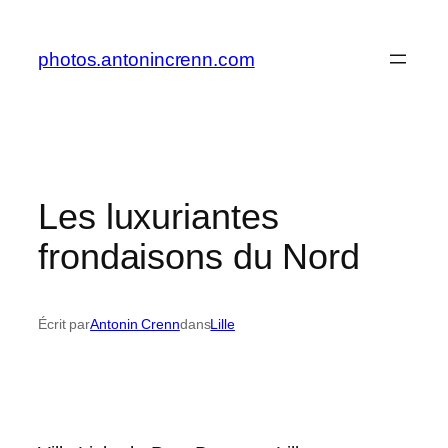
Aller
au
photos.antonincrenn.com
contenu
Les luxuriantes
frondaisons du Nord
Écrit par
Antonin Crenn
dans
Lille